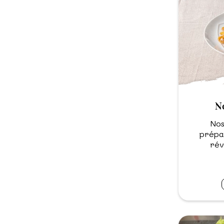
No
Nos
prépa
rév