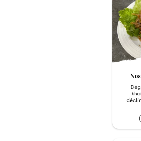
Nos
Dégu
tha
décli