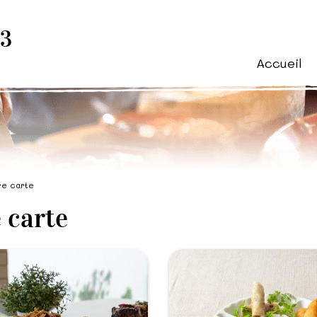
83
Accueil
re carte
 carte