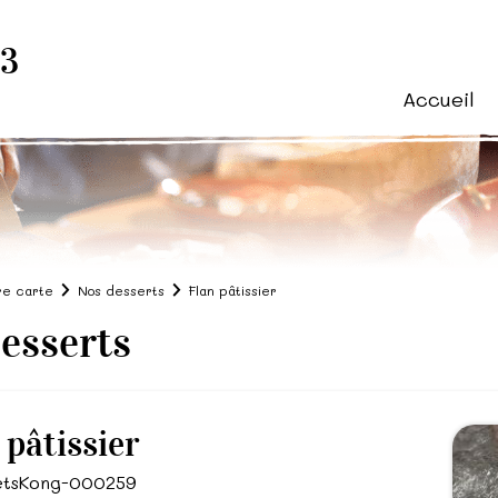
83
Accueil
re carte
Nos desserts
Flan pâtissier
esserts
 pâtissier
MetsKong-000259