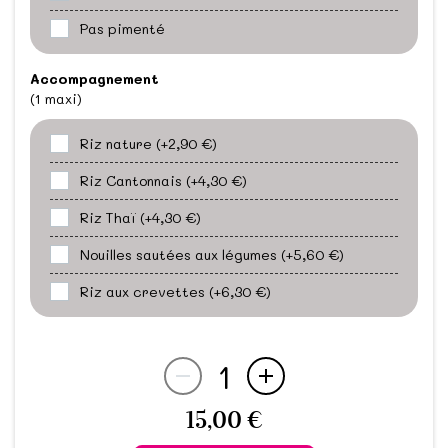
Pas pimenté
Accompagnement
(1 maxi)
Riz nature
(+2,90 €)
Riz Cantonnais
(+4,30 €)
Riz Thaï
(+4,30 €)
Nouilles sautées aux légumes
(+5,60 €)
Riz aux crevettes
(+6,30 €)
1
15,00 €